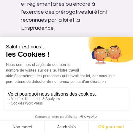
et règlementaires ou encore à
l’exercice des prérogatives lui étant
reconnues par la loi et la
jurisprudence.
L’accès aux données personnelles
est strictement limité aux employés
et préposés de l’entreprise, habilités
à les traiter en raison de leurs
fonctions. Les informations recueillies
pourront éventuellement être
communiquées à des tiers liés à
l’entreprise par contrat pour
l’exécution de tâches sous-traitées
nécessaires à la gestion des
commandes, sans qu’une
autorisation du maître de l’ouvrage