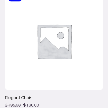
Elegant Chair
$
195.00
$
180.00