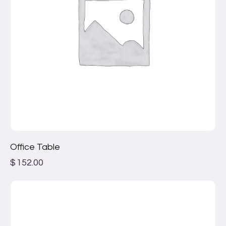
Office Table
$
152.00