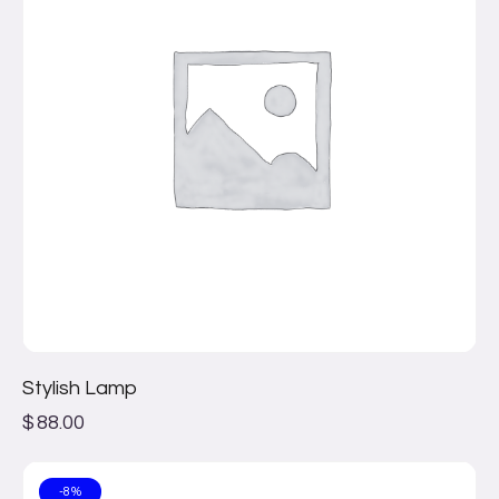
Stylish Lamp
$
88.00
-8%